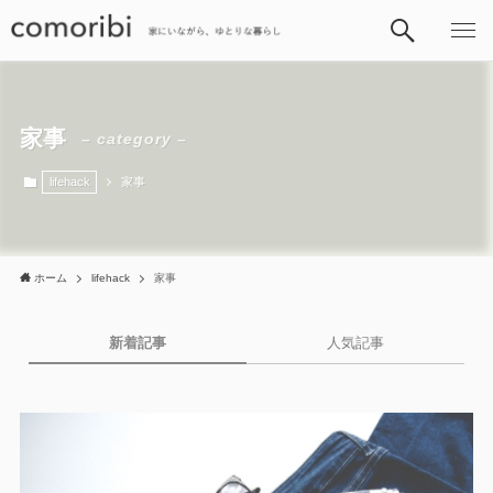
家事
– category –
lifehack
家事
ホーム
lifehack
家事
新着記事
人気記事